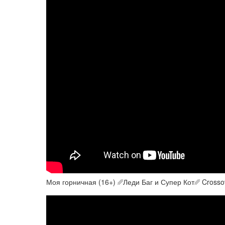
Моя горничная (16+) ␥Леди Баг и Супер Кот␥ Crosso