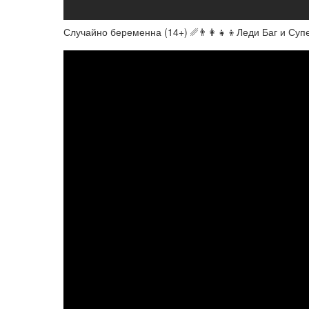
Случайно беременна (14+) ␥👨‍👩‍👧‍👦Леди Баг и Супер