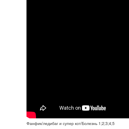
Фанфик/ледибаг и супер кот/Болезнь 1;2;3;4;5