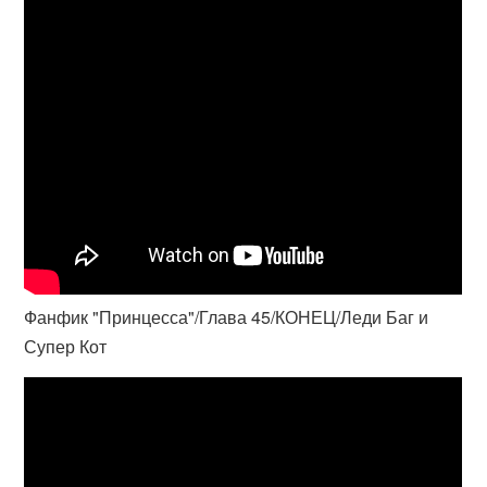
Фанфик "Принцесса"/Глава 45/КОНЕЦ/Леди Баг и
Супер Кот