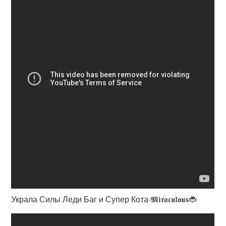
Украла Силы Леди Баг и Супер Кота-𝕸𝖎𝖗𝖆𝖈𝖚𝖑𝖔𝖚𝖘🐞