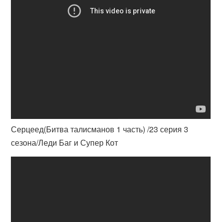
Серцеед(Битва талисманов 1 часть) /23 серия 3
сезона/Леди Баг и Супер Кот