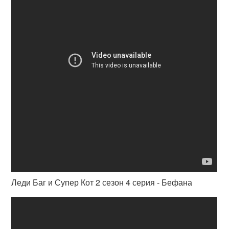
Леди Баг и Супер Кот 2 сезон 4 серия - Бефана