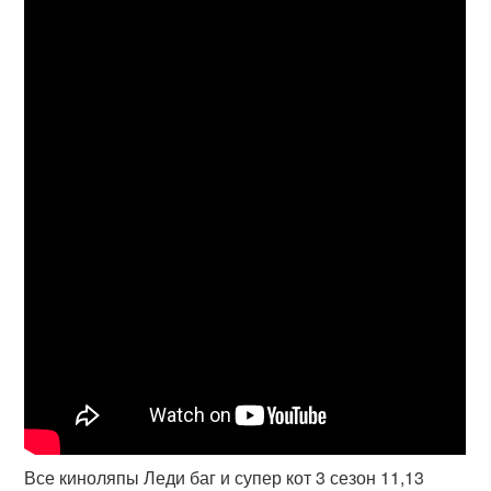
Все киноляпы Леди баг и супер кот 3 сезон 11,13