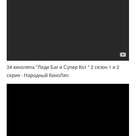
34 киноляпа "Леди Баг и Супер Кот " 2 сезон 1 и 2
серия - Народный КиноЛяп