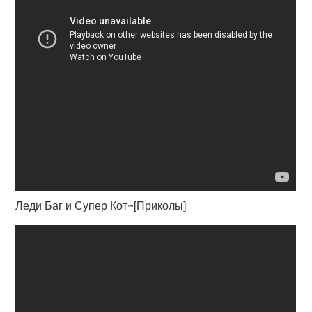
Леди Баг и Супер Кот~[Приколы]