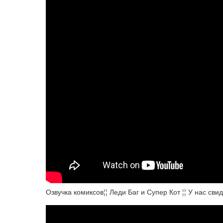
Озвучка комиксов¦¦ Леди Баг и Супер Кот ¦¦ У нас сви