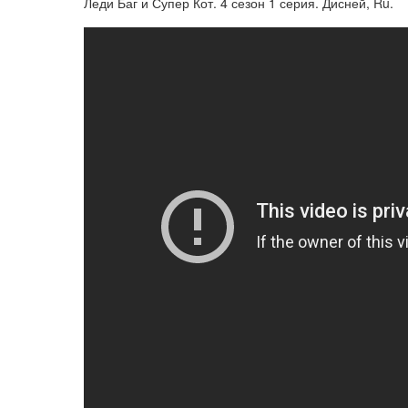
Леди Баг и Супер Кот. 4 сезон 1 серия. Дисней, Ru.