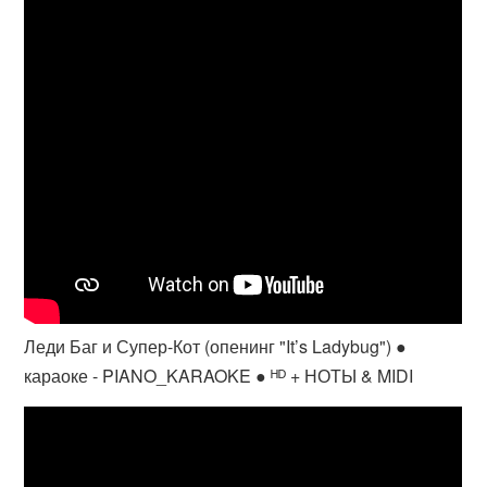
Леди Баг и Супер-Кот (опенинг "It’s Ladybug") ●
караоке - PIANO_KARAOKE ● ᴴᴰ + НОТЫ & MIDI