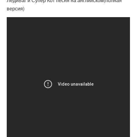
ЛедиБаг и Супер Кот песня на английском(полная
версия)