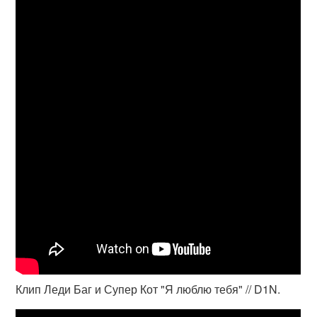
Клип Леди Баг и Супер Кот "Я люблю тебя" // D1N.