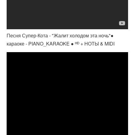
Песня Супер-Кота - "Жалит холодом эта ночь"●
караоке - PIANO_KARAOKE ● ᴴᴰ + НОТЫ & MIDI