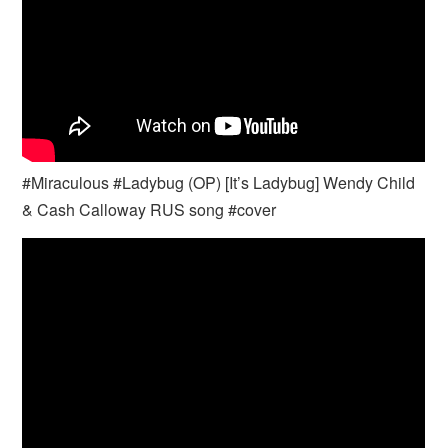
#Miraculous #Ladybug (OP) [It’s Ladybug] Wendy Child
& Cash Calloway RUS song #cover