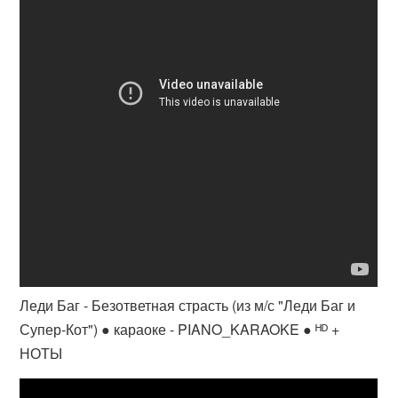
Леди Баг - Безответная страсть (из м/с "Леди Баг и
Супер-Кот") ● караоке - PIANO_KARAOKE ● ᴴᴰ +
НОТЫ