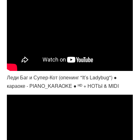
Леди Баг и Супер-Кот (опенинг "It’s Ladybug") ●
караоке - PIANO_KARAOKE ● ᴴᴰ + НОТЫ & MIDI