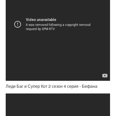
Леди Баг и Супер Кот 2 сезон 4 серия - Бефана