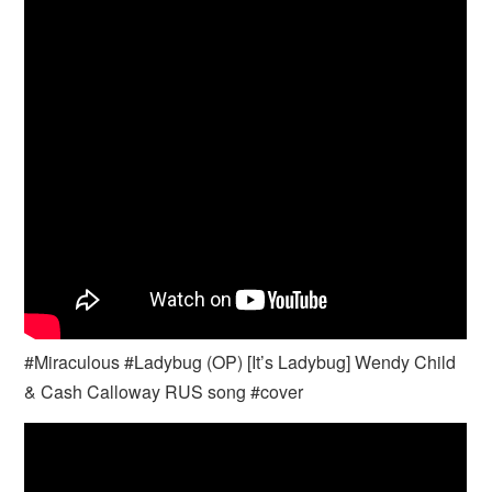
#Miraculous #Ladybug (OP) [It’s Ladybug] Wendy Child
& Cash Calloway RUS song #cover