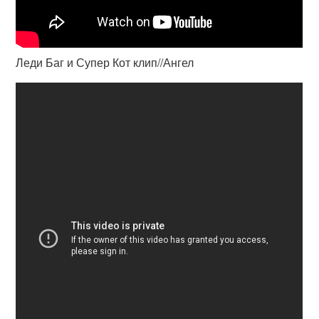
Леди Баг и Супер Кот клип//Ангел