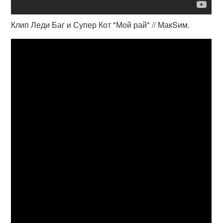
Клип Леди Баг и Супер Кот "Мой рай" // МакSим.