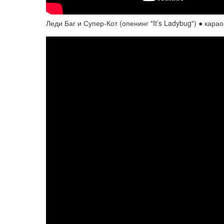
Леди Баг и Супер-Кот (опенинг "It’s Ladybug") ● ка