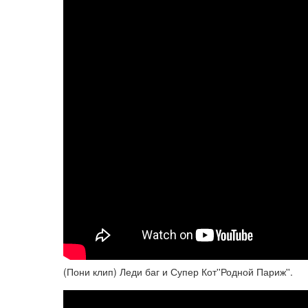
(Пони клип) Леди баг и Супер Кот''Родной Париж''.