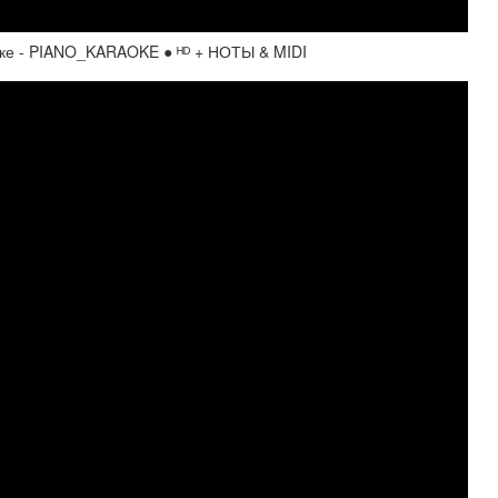
раоке - PIANO_KARAOKE ● ᴴᴰ + НОТЫ & MIDI