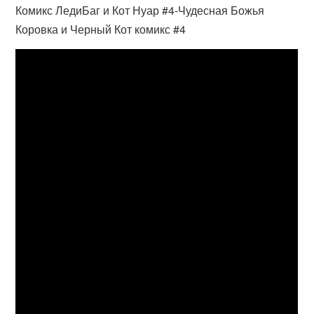
Комикс ЛедиБаг и Кот Нуар #4-Чудесная Божья
Коровка и Черный Кот комикс #4